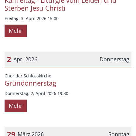
Karfreitag - Liturgie vom Leiden und
Sterben Jesu Christi
Freitag, 3. April 2026 15:00
Mehr
2
Apr. 2026
Donnerstag
Datum: 2. April 2026
:
Chor der Schlosskirche
Gründonnerstag
Donnerstag, 2. April 2026 19:30
Mehr
29
März 2026
Sonntag